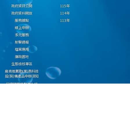
政府資訊公開
115年
政府資料開放
114年
服務據點
113年
線上申辦
多元服務
射擊通報
檔案應用
廉政園地
生態檢核專區
廠商推薦勤(業)務科技
設(裝)備產品申辦須知
因應國際情勢強化經
濟社會及民生國安韌
性專區
隱私權保護宣告
資通安全政策
資料開放宣告