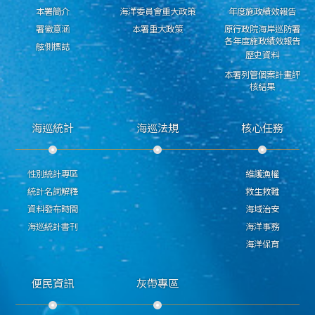
本署簡介
海洋委員會重大政策
年度施政績效報告
署徽意涵
本署重大政策
原行政院海岸巡防署
各年度施政績效報告
舷側標誌
歷史資料
本署列管個案計畫評
核結果
海巡統計
海巡法規
核心任務
性別統計專區
維護漁權
統計名詞解釋
救生救難
資料發布時間
海域治安
海巡統計書刊
海洋事務
海洋保育
便民資訊
灰帶專區