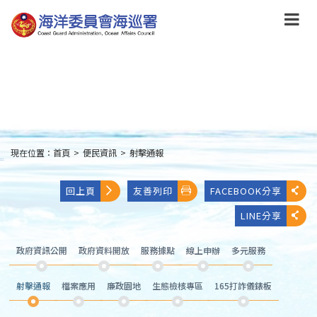
跳
到
主
要
內
容
Skip
to
main
content
現在位置：
首頁
>
便民資訊
>
射擊通報
:::
回上頁
友善列印
FACEBOOK分享
LINE分享
政府資訊公開
政府資料開放
服務據點
線上申辦
多元服務
射擊通報
檔案應用
廉政園地
生態檢核專區
165打詐儀錶板