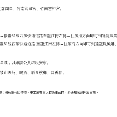
之森園區、竹南龍鳳宮、竹南慈裕宮。
→
接臺
61
線西濱快速道路至龍江街左轉
→
往濱海方向即可到達龍鳳
臺
61
線西濱快速道路
至龍江街左轉
→
往濱海方向即可到達龍鳳漁港
區域，以維謢公共環境安寧。
禁止吸菸、喝酒、嚼食檳榔、口香糖。
觀；開放單位因整修、施工或有重大特殊事故時，將通知順延開放日期。