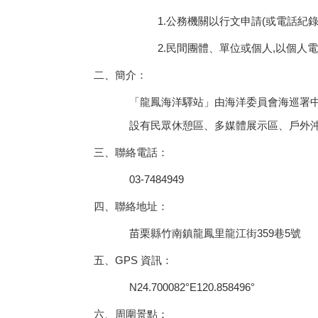
1.
公務機關以行文申請
(
或電話紀
2.
民間團體、單位或個人
,
以個人電
二、簡介：
「龍鳳海洋驛站」由海洋委員會海巡署
設有民眾休憩區、多媒體展示區、戶外
三、聯絡電話：
03-7484949
四、聯絡地址：
苗栗縣竹南鎮龍鳳里龍江街
359
巷
5
號
五、
GPS
資訊：
N24.700082°E120.858496°
六、周圍景點：