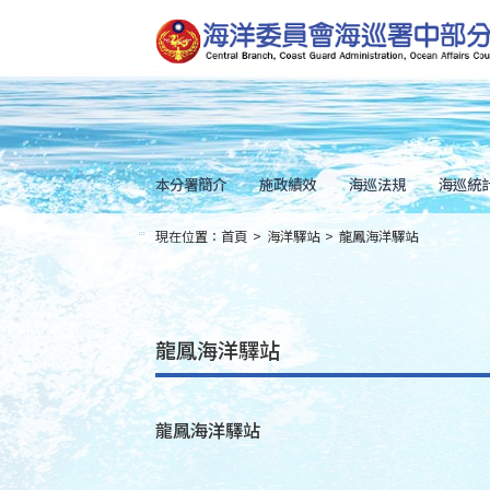
跳
到
主
要
內
容
Skip
to
main
content
本分署簡介
施政績效
海巡法規
海巡統
現在位置：
首頁
>
海洋驛站
>
龍鳳海洋驛站
:::
龍鳳海洋驛站
龍鳳海洋驛站