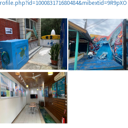
rofile.php?id=100083171680484&mibextid=9R9pXO