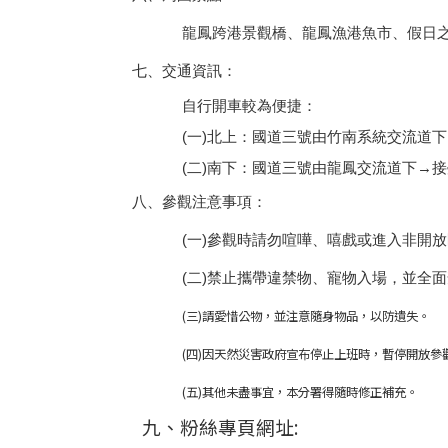
龍鳳跨港景觀橋、龍鳳漁港魚市、假日
七、交通資訊：
自行開車較為便捷：
(
一
)
北上：國道三號由竹南系統交流道下
(
二
)
南下：國道三號由龍鳳交流道下
→
接
八、參觀注意事項：
(
一
)
參觀時請勿喧嘩、嘻戲或進入非開放
(
二
)
禁止攜帶違禁物、寵物入場，並全面
(
三
)
請愛惜公物，並注意隨身物品，以防遺失。
(
四
)
因天然災害政府宣布停止上班時，暫停開放參
(
五
)
其他未盡事宜，本分署得隨時修正補充。
九、粉絲專頁網址
: