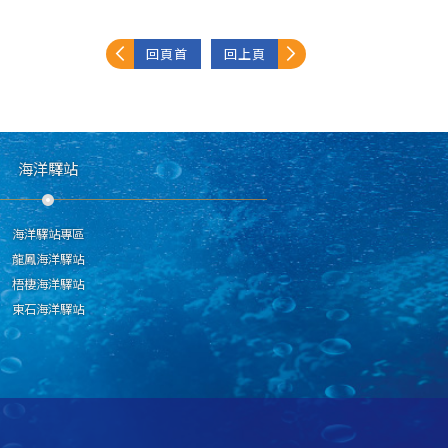
回頁首
回上頁
海洋驛站
海洋驛站專區
龍鳳海洋驛站
梧棲海洋驛站
東石海洋驛站