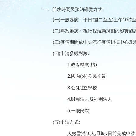
一、開放時間與預約導覽方式
:
(
一
)
一般參訪：平日
(
週二至五
)
上午
10
時
(
二
)
專案參訪：視行程活動規劃內容實施
(
三
)
疫情期間依中央流行疫情指揮中心及
(
四
)
申請參觀對象
:
1.
政府機關
(
構
)
2.
國內
(
外
)
公民企業
3.
公
(
私
)
立學校
4.
財團法人及社團法人
5.
一般民眾
(
五
)
申請方式
:
人數需滿
10
人
,
且於
7
日前完成申請