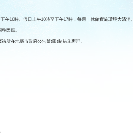
至下午
16
時、假日上午
10
時至下午
17
時，每週一休館實施環境大清消
調整因應。
驛站所在地縣市政府公告禁
(
限
)
制措施辦理。
。