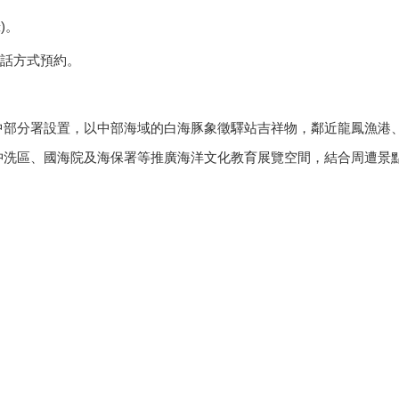
錄
)
。
話方式預約。
中部分署設置，以中部海域的白海豚象徵驛站吉祥物，鄰近龍鳳漁港
沖洗區、國海院及海保署等推廣海洋文化教育展覽空間，結合周遭景