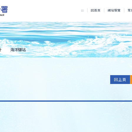
:::
回首頁
網站導覽
常
計
海洋驛站
回上頁