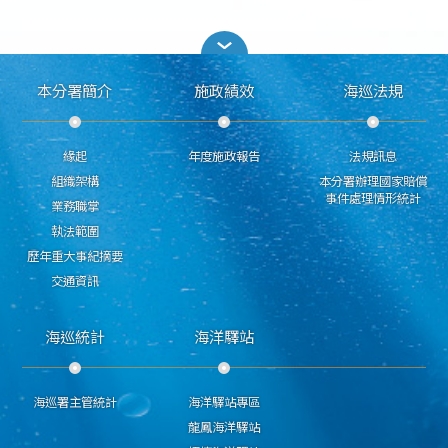
本分署簡介
施政績效
海巡法規
緣起
年度施政報告
法規訊息
組織架構
本分署辦理國家賠償
事件處理情形統計
業務職掌
執法範圍
歷年重大事紀摘要
交通資訊
海巡統計
海洋驛站
海巡署主管統計
海洋驛站專區
龍鳳海洋驛站