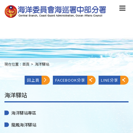
跳
到
主
要
內
容
Skip
to
main
content
現在位置：
首頁
>
海洋驛站
:::
回上頁
FACEBOOK分享
LINE分享
海洋驛站
海洋驛站專區
龍鳳海洋驛站