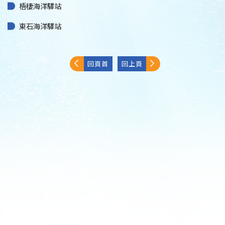
梧棲海洋驛站
東石海洋驛站
回頁首
回上頁