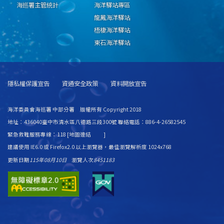
海巡署主管統計
海洋驛站專區
龍鳳海洋驛站
梧棲海洋驛站
東石海洋驛站
隱私權保護宣告
資通安全政策
資料開放宣告
海洋委員會海巡署 中部分署 版權所有 Copyright 2018
地址：436040臺中市清水區八德路三段300號 聯絡電話：886-4-26582545
緊急救難服務專線：118 [
地圖連結
]
建議使用 IE6.0 或 Firefox2.0 以上瀏覽器，最佳瀏覽解析度 1024x768
更新日期
115年08月10日
瀏覽人次
8451183