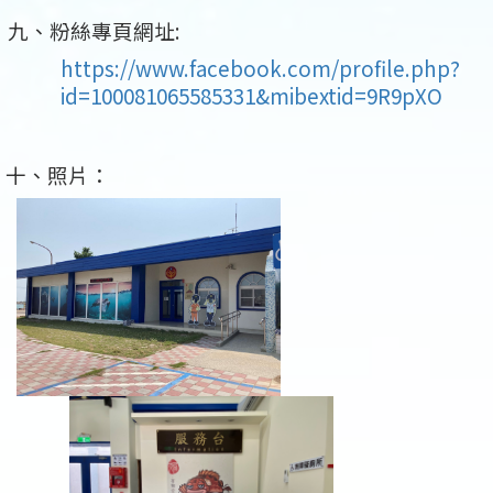
九、粉絲專頁網址
:
https://www.facebook.com/profile.php?
id=100081065585331&mibextid=9R9pXO
十、照片：