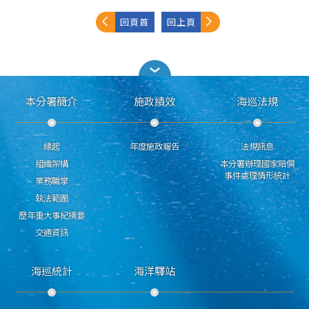
回頁首
回上頁
本分署簡介
施政績效
海巡法規
緣起
年度施政報告
法規訊息
組織架構
本分署辦理國家賠償
事件處理情形統計
業務職掌
執法範圍
歷年重大事紀摘要
交通資訊
海巡統計
海洋驛站