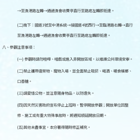
→
至漁港路左轉
→
通過漁會收費亭直行至路底左轉即抵達。
(
二
)
南下：國道
3
號至中港系統
→
接國道
4
號西行
→
至臨港路右轉
→
直行
至漁港路左轉
→
通過漁會收費亭直行至路底左轉即抵達。
八、參觀注意事項：
(
一
)
參觀時請勿喧嘩、嘻戲或進入非開放區域，以維謢公共環境安寧。
(
二
)
禁止攜帶違禁物、寵物入場，並全面禁止吸菸、喝酒、嚼食檳榔、
口香糖。
(
三
)
請愛惜公物，並注意隨身物品，以防遺失。
(
四
)
因天然災害政府宣布停止上班時，暫停開放參觀；開放單位因整
修、施工或有重大特殊事故時，將通知順延開放日期。
(
五
)
其他未盡事宜，本分署得隨時修正補充。