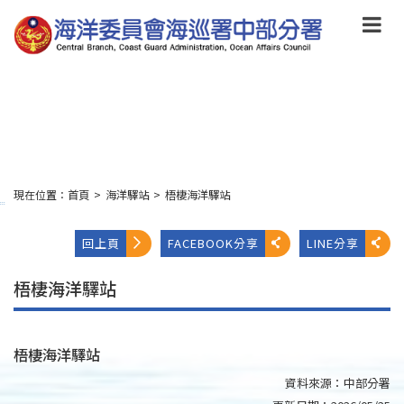
跳
到
主
要
內
容
Skip
to
main
content
現在位置：
首頁
>
海洋驛站
>
梧棲海洋驛站
:::
回上頁
FACEBOOK分享
LINE分享
梧棲海洋驛站
梧棲海洋驛站
資料來源：
中部分署