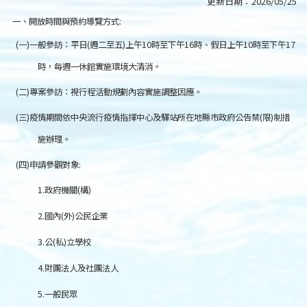
更新日期：
2026/05/25
一、開放時間與預約導覽方式
:
(
一
)
一般參訪：平日
(
週二至五
)
上午
10
時至下午
16
時、假日上午
10
時至下午
17
時，每週一休館實施環境大清消。
(
二
)
專案參訪：視行程活動規劃內容實施調整因應。
(
三
)
疫情期間依中央流行疫情指揮中心及驛站所在地縣市政府公告禁
(
限
)
制措
施辦理。
(
四
)
申請參觀對象
:
1.
政府機關
(
構
)
2.
國內
(
外
)
公民企業
3.
公
(
私
)
立學校
4.
財團法人及社團法人
5.
一般民眾