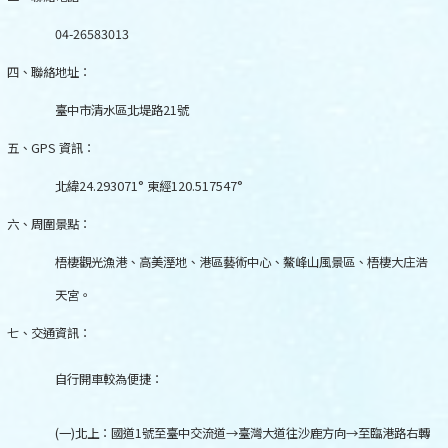
04-26583013
四、聯絡地址：
臺中市清水區北堤路
21
號
五、
GPS
資訊：
北緯
24.293071°
東經
120.517547°
六、周圍景點：
梧棲觀光漁港、高美溼地、港區藝術中心、鰲峰山風景區、梧棲大庄浩
天宮。
七、交通資訊：
自行開車較為便捷：
(
一
)
北上：國道
1
號至臺中交流道
→
臺灣大道往沙鹿方向
→
至臨港路右轉