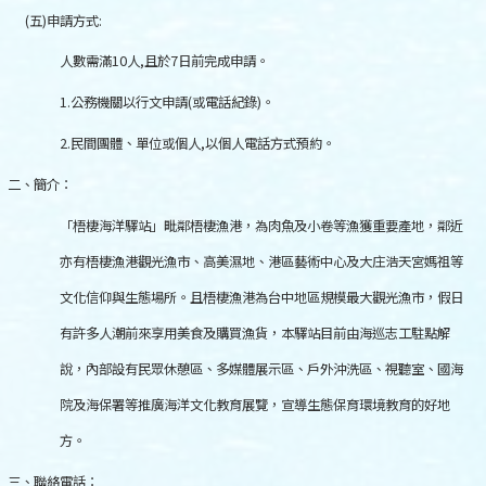
(
五
)
申請方式
:
人數需滿
10
人
,
且於
7
日前完成申請。
1.
公務機關以行文申請
(
或電話紀錄
)
。
2.
民間團體、單位或個人
,
以個人電話方式預約。
二、簡介：
「梧棲海洋驛站」毗鄰梧棲漁港，為肉魚及小卷等漁獲重要產地，鄰近
亦有梧棲漁港觀光漁市、高美濕地、港區藝術中心及大庄浩天宮媽祖等
文化信仰與生態場所。且梧棲漁港為台中地區規模最大觀光漁市，假日
有許多人潮前來享用美食及購買漁貨，本驛站目前由海巡志工駐點解
說，內部設有民眾休憩區、多媒體展示區、戶外沖洗區、視聽室、國海
院及海保署等推廣海洋文化教育展覽，宣導生態保育環境教育的好地
方。
三、聯絡電話：