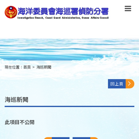
跳
到
主
要
內
容
Skip
to
main
content
現在位置：
首頁
>
海巡新聞
:::
回上頁
海巡新聞
此項目不公開