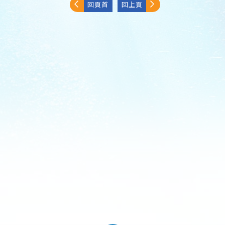
回頁首
回上頁