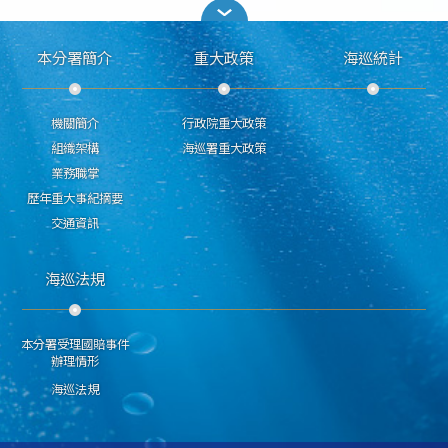
本分署簡介
重大政策
海巡統計
機關簡介
行政院重大政策
組織架構
海巡署重大政策
業務職掌
歷年重大事紀摘要
交通資訊
海巡法規
本分署受理國賠事件
辦理情形
海巡法規