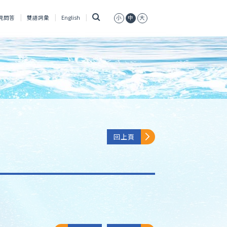
搜
見問答
雙語詞彙
English
小
中
大
尋
回上頁