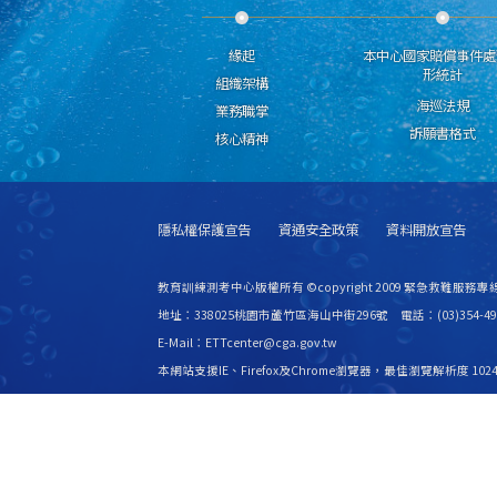
緣起
本中心國家賠償事件處
形統計
組織架構
海巡法規
業務職掌
訴願書格式
核心精神
隱私權保護宣告
資通安全政策
資料開放宣告
教育訓練測考中心版權所有 ©copyright 2009 緊急救難服務專線
地址：338025桃園市蘆竹區海山中街296號 電話：(03)354-49
E-Mail：ETTcenter@cga.gov.tw
本網站支援IE、Firefox及Chrome瀏覽器，最佳瀏覽解析度 1024
更新日期
115年08月06日
瀏覽人次
2526584