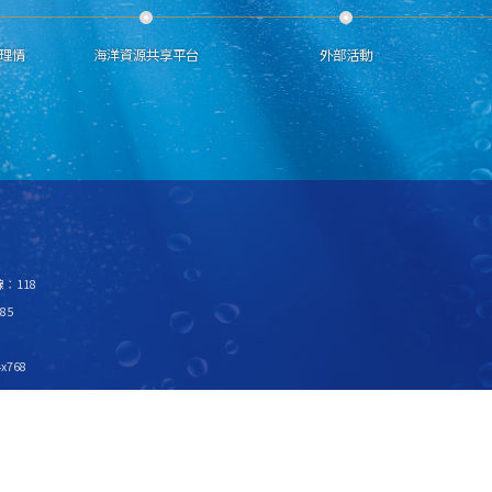
理情
海洋資源共享平台
外部活動
：118
85
x768