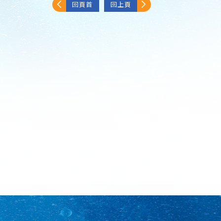
回頁首
回上頁