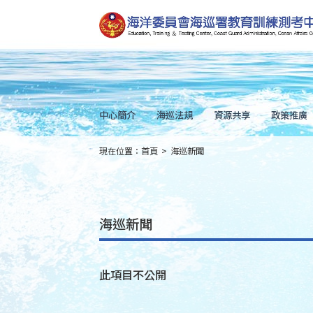
跳
到
主
要
內
容
Skip
to
main
content
中心簡介
海巡法規
資源共享
政策推廣
現在位置：
首頁
>
海巡新聞
:::
海巡新聞
此項目不公開