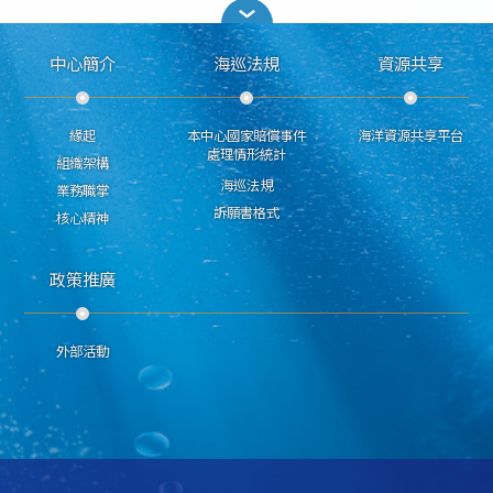
中心簡介
海巡法規
資源共享
緣起
本中心國家賠償事件
海洋資源共享平台
處理情形統計
組織架構
海巡法規
業務職掌
訴願書格式
核心精神
政策推廣
外部活動