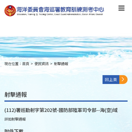
跳
到
主
要
內
容
Skip
to
main
content
現在位置：
首頁
>
便民資訊
>
射擊通報
:::
回上頁
射擊通報
(112)署巡勤射字第202號-國防部陸軍司令部--海(空)域
詳如射擊通報
附件下載