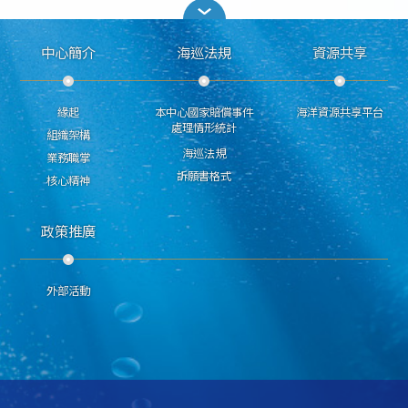
中心簡介
海巡法規
資源共享
緣起
本中心國家賠償事件
海洋資源共享平台
處理情形統計
組織架構
海巡法規
業務職掌
訴願書格式
核心精神
政策推廣
外部活動