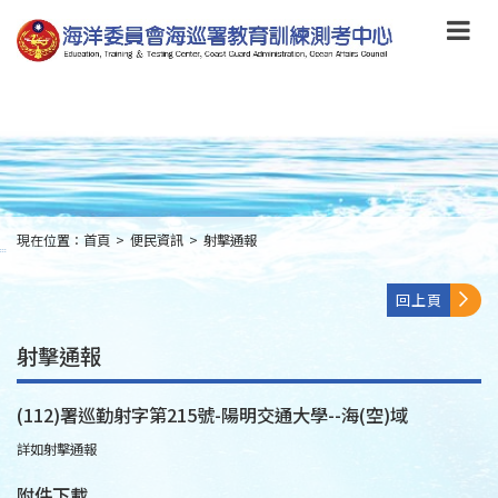
跳
到
主
要
內
容
Skip
to
main
content
現在位置：
首頁
>
便民資訊
>
射擊通報
:::
回上頁
射擊通報
(112)署巡勤射字第215號-陽明交通大學--海(空)域
詳如射擊通報
附件下載