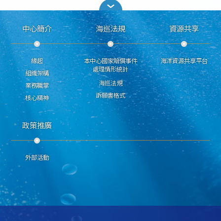
中心簡介
海巡法規
資源共享
緣起
本中心國家賠償事件
海洋資源共享平台
處理情形統計
組織架構
海巡法規
業務職掌
訴願書格式
核心精神
政策推廣
外部活動