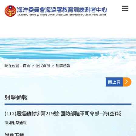
跳
到
主
要
內
容
Skip
to
main
content
現在位置：
首頁
>
便民資訊
>
射擊通報
:::
回上頁
射擊通報
(112)署巡勤射字第219號-國防部陸軍司令部--海(空)域
詳如射擊通報
附件下載