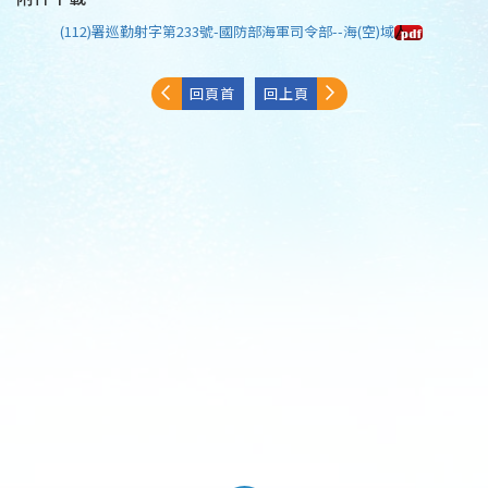
(112)署巡勤射字第233號-國防部海軍司令部--海(空)域
回頁首
回上頁