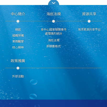
中心簡介
海巡法規
資源共享
緣起
本中心國家賠償事件
海洋資源共享平台
處理情形統計
組織架構
海巡法規
業務職掌
訴願書格式
核心精神
政策推廣
外部活動