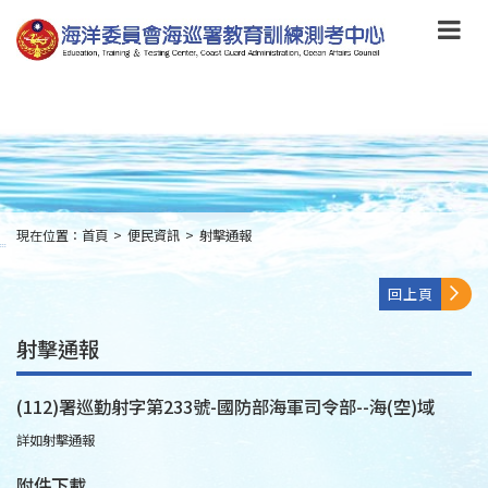
跳
到
主
要
內
容
Skip
to
main
content
現在位置：
首頁
>
便民資訊
>
射擊通報
:::
回上頁
射擊通報
(112)署巡勤射字第233號-國防部海軍司令部--海(空)域
詳如射擊通報
附件下載