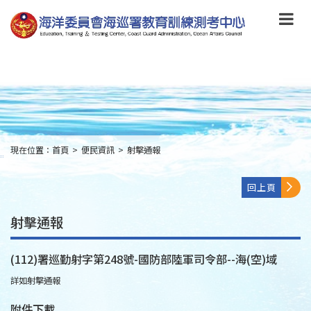
跳
到
主
要
內
容
Skip
to
main
content
現在位置：
首頁
>
便民資訊
>
射擊通報
:::
回上頁
射擊通報
(112)署巡勤射字第248號-國防部陸軍司令部--海(空)域
詳如射擊通報
附件下載