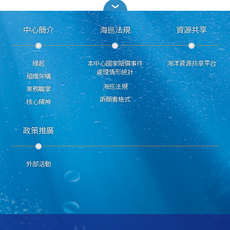
中心簡介
海巡法規
資源共享
緣起
本中心國家賠償事件
海洋資源共享平台
處理情形統計
組織架構
海巡法規
業務職掌
訴願書格式
核心精神
政策推廣
外部活動