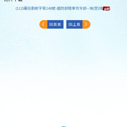
(112)署巡勤射字第248號-國防部陸軍司令部--海(空)域
回頁首
回上頁