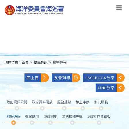
跳
到
主
要
內
容
Skip
to
main
content
現在位置：
首頁
>
便民資訊
>
射擊通報
:::
回上頁
友善列印
FACEBOOK分享
LINE分享
政府資訊公開
政府資料開放
服務據點
線上申辦
多元服務
射擊通報
檔案應用
廉政園地
生態檢核專區
165打詐儀錶板