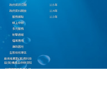
政府資訊公開
115年
政府資料開放
114年
服務據點
113年
線上申辦
多元服務
射擊通報
檔案應用
廉政園地
生態檢核專區
廠商推薦勤(業)務科技
設(裝)備產品申辦須知
因應國際情勢強化經
濟社會及民生國安韌
性專區
隱私權保護宣告
資通安全政策
資料開放宣告