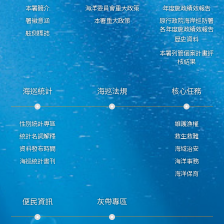
本署簡介
海洋委員會重大政策
年度施政績效報告
署徽意涵
本署重大政策
原行政院海岸巡防署
各年度施政績效報告
舷側標誌
歷史資料
本署列管個案計畫評
核結果
海巡統計
海巡法規
核心任務
性別統計專區
維護漁權
統計名詞解釋
救生救難
資料發布時間
海域治安
海巡統計書刊
海洋事務
海洋保育
便民資訊
灰帶專區