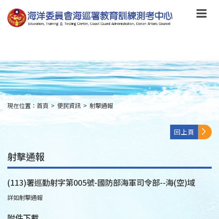
跳
到
主
要
內
容
Skip
to
main
content
現在位置：
首頁
>
便民資訊
>
射擊通報
:::
回上頁
射擊通報
(113)署巡勤射字第005號-國防部海軍司令部--海(空)域
詳如射擊通報
附件下載