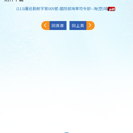
(113)署巡勤射字第005號-國防部海軍司令部--海(空)域
回頁首
回上頁