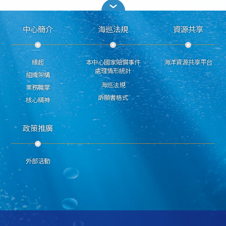
中心簡介
海巡法規
資源共享
緣起
本中心國家賠償事件
海洋資源共享平台
處理情形統計
組織架構
海巡法規
業務職掌
訴願書格式
核心精神
政策推廣
外部活動