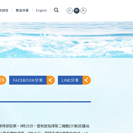
搜
見問答
雙語詞彙
English
小
中
大
尋
FACEBOOK分享
LINE分享
隊隊部投案。9時25分，管制官指揮第二機動(沙東)巡邏站