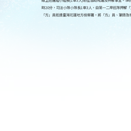
線上巡邏組小組長(1車3人)前往協助戒護及押解事宜。9
時20分，司法小隊小隊長1車3人，自第一二岸巡隊押解
「方」員抵達臺灣花蓮地方檢察署，將「方」員、筆錄及