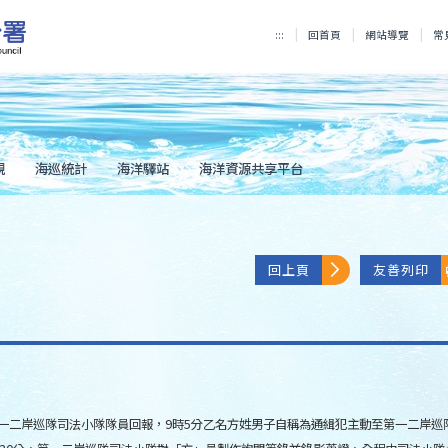
:::
回首頁
網站導覽
常
規
海巡統計
海洋驛站
海洋資源共享平台
回上頁
友善列印
獲第一二岸巡隊司法小隊隊員回報，9時5分乙名方姓男子自稱為通緝犯主動至第一二岸巡