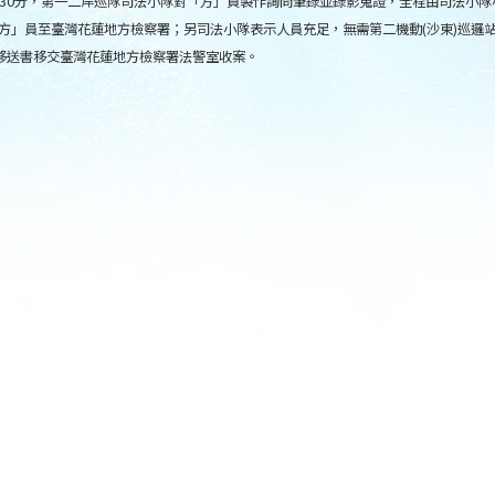
時30分，第一二岸巡隊司法小隊對「方」員製作詢問筆錄並錄影蒐證，全程由司法小隊
「方」員至臺灣花蓮地方檢察署；另司法小隊表示人員充足，無需第二機動(沙東)巡邏站
移送書移交臺灣花蓮地方檢察署法警室收案。