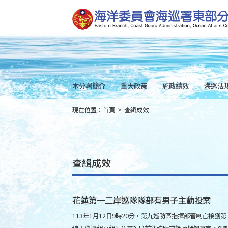
跳
到
主
要
內
容
Skip
to
main
content
本分署簡介
重大政策
施政績效
海巡法
現在位置：
首頁
>
查緝成效
:::
查緝成效
花蓮第一二岸巡隊隊部有男子主動投案
113年1月12日9時20分，第九巡防區指揮部管制官接