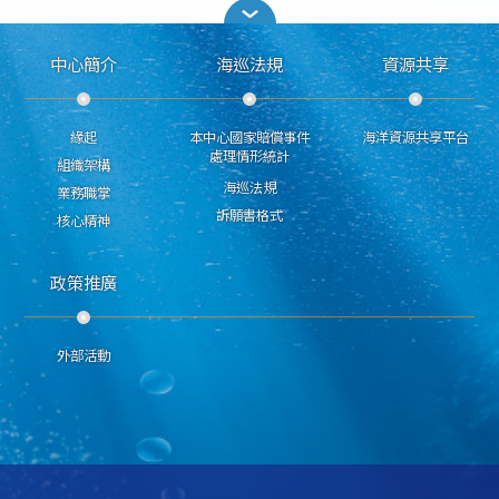
中心簡介
海巡法規
資源共享
緣起
本中心國家賠償事件
海洋資源共享平台
處理情形統計
組織架構
海巡法規
業務職掌
訴願書格式
核心精神
政策推廣
外部活動