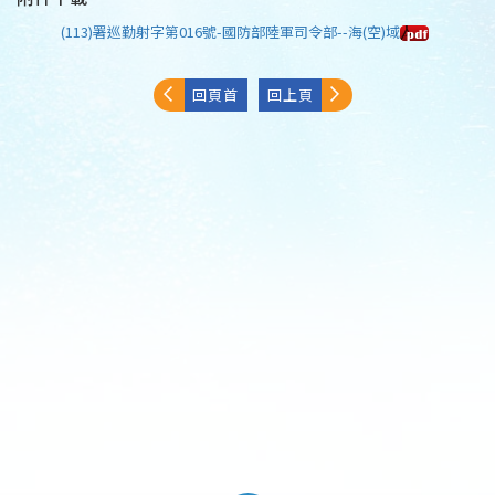
(113)署巡勤射字第016號-國防部陸軍司令部--海(空)域
回頁首
回上頁