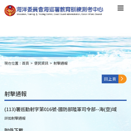
跳
到
主
要
內
容
Skip
to
main
content
現在位置：
首頁
>
便民資訊
>
射擊通報
:::
回上頁
射擊通報
(113)署巡勤射字第016號-國防部陸軍司令部--海(空)域
詳如射擊通報
附件下載