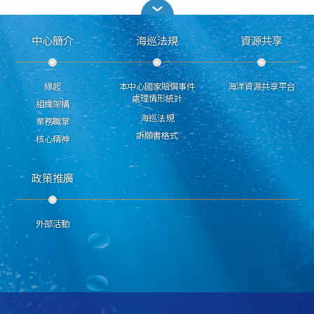
中心簡介
海巡法規
資源共享
緣起
本中心國家賠償事件
海洋資源共享平台
處理情形統計
組織架構
海巡法規
業務職掌
訴願書格式
核心精神
政策推廣
外部活動