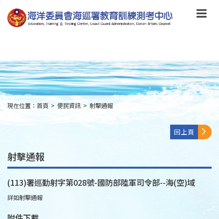
跳
到
主
要
內
容
Skip
to
main
content
現在位置：
首頁
>
便民資訊
>
射擊通報
:::
回上頁
射擊通報
(113)署巡勤射字第028號-國防部陸軍司令部--海(空)域
詳如射擊通報
附件下載