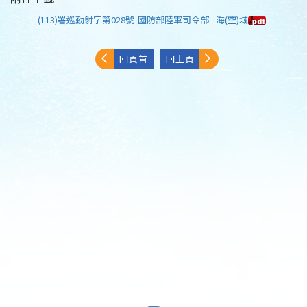
(113)署巡勤射字第028號-國防部陸軍司令部--海(空)域
回頁首
回上頁