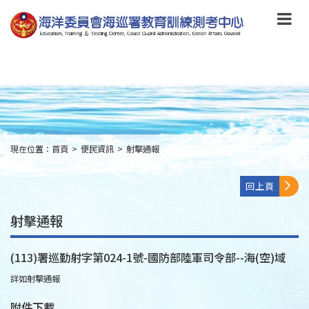
跳
到
主
要
內
容
Skip
to
main
content
現在位置：
首頁
>
便民資訊
>
射擊通報
:::
回上頁
射擊通報
(113)署巡勤射字第024-1號-國防部陸軍司令部--海(空)域
詳如射擊通報
附件下載