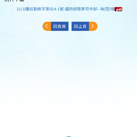
(113)署巡勤射字第024-1號-國防部陸軍司令部--海(空)域
回頁首
回上頁