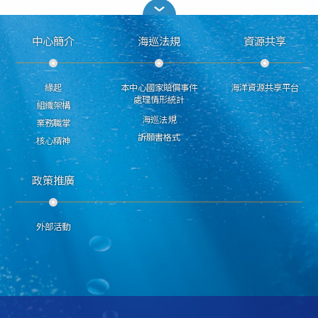
中心簡介
海巡法規
資源共享
緣起
本中心國家賠償事件
海洋資源共享平台
處理情形統計
組織架構
海巡法規
業務職掌
訴願書格式
核心精神
政策推廣
外部活動