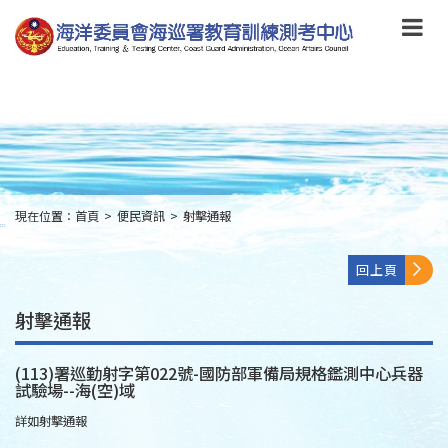
跳
到
主
要
內
容
Skip
to
main
content
現在位置：
首頁
>
便民資訊
>
射擊通報
:::
回上頁
射擊通報
(113)署巡勤射字第022號-國防部軍備局規格鑑測中心兵器
試驗場--海(空)域
詳如射擊通報