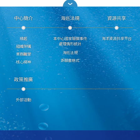
中心簡介
海巡法規
資源共享
緣起
本中心國家賠償事件
海洋資源共享平台
處理情形統計
組織架構
海巡法規
業務職掌
訴願書格式
核心精神
政策推廣
外部活動