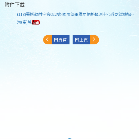
附件下載
(113)署巡勤射字第022號-國防部軍備局規格鑑測中心兵器試驗場--
海(空)域
回頁首
回上頁