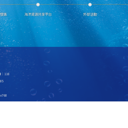
理情
海洋資源共享平台
外部活動
：118
85
x768