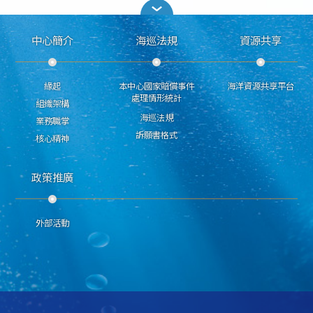
中心簡介
海巡法規
資源共享
緣起
本中心國家賠償事件
海洋資源共享平台
處理情形統計
組織架構
海巡法規
業務職掌
訴願書格式
核心精神
政策推廣
外部活動