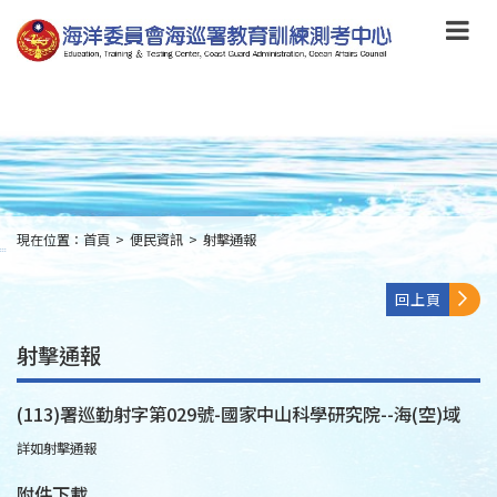
跳
到
主
要
內
容
Skip
to
main
content
現在位置：
首頁
>
便民資訊
>
射擊通報
:::
回上頁
射擊通報
(113)署巡勤射字第029號-國家中山科學研究院--海(空)域
詳如射擊通報
附件下載