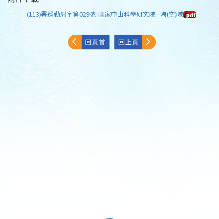
(113)署巡勤射字第029號-國家中山科學研究院--海(空)域
回頁首
回上頁