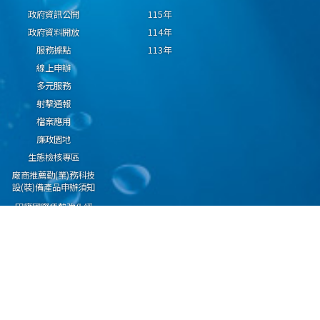
政府資訊公開
115年
政府資料開放
114年
服務據點
113年
線上申辦
多元服務
射擊通報
檔案應用
廉政園地
生態檢核專區
廠商推薦勤(業)務科技
設(裝)備產品申辦須知
因應國際情勢強化經
濟社會及民生國安韌
性專區
隱私權保護宣告
資通安全政策
資料開放宣告