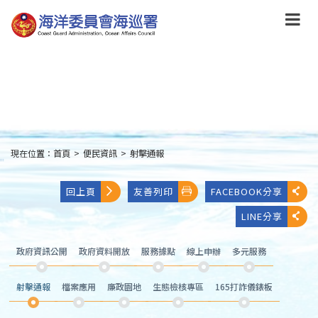
跳
到
主
要
內
容
Skip
to
main
content
現在位置：
首頁
>
便民資訊
>
射擊通報
:::
回上頁
友善列印
FACEBOOK分享
LINE分享
政府資訊公開
政府資料開放
服務據點
線上申辦
多元服務
射擊通報
檔案應用
廉政園地
生態檢核專區
165打詐儀錶板