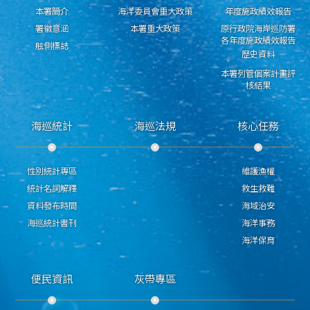
本署簡介
海洋委員會重大政策
年度施政績效報告
署徽意涵
本署重大政策
原行政院海岸巡防署
各年度施政績效報告
舷側標誌
歷史資料
本署列管個案計畫評
核結果
海巡統計
海巡法規
核心任務
性別統計專區
維護漁權
統計名詞解釋
救生救難
資料發布時間
海域治安
海巡統計書刊
海洋事務
海洋保育
便民資訊
灰帶專區