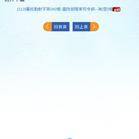
(113)署巡勤射字第043號-國防部陸軍司令部--海(空)域
回頁首
回上頁