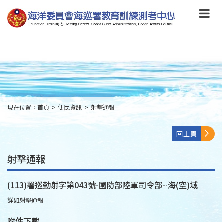
跳
到
主
要
內
容
Skip
to
main
content
現在位置：
首頁
>
便民資訊
>
射擊通報
:::
回上頁
射擊通報
(113)署巡勤射字第043號-國防部陸軍司令部--海(空)域
詳如射擊通報
附件下載