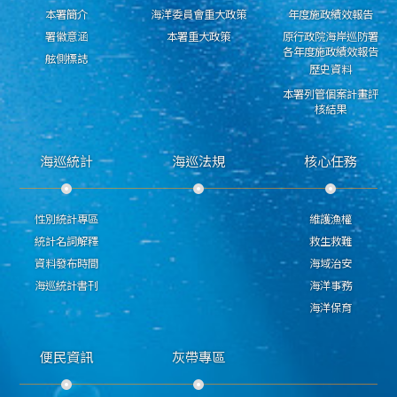
本署簡介
海洋委員會重大政策
年度施政績效報告
署徽意涵
本署重大政策
原行政院海岸巡防署
各年度施政績效報告
舷側標誌
歷史資料
本署列管個案計畫評
核結果
海巡統計
海巡法規
核心任務
性別統計專區
維護漁權
統計名詞解釋
救生救難
資料發布時間
海域治安
海巡統計書刊
海洋事務
海洋保育
便民資訊
灰帶專區