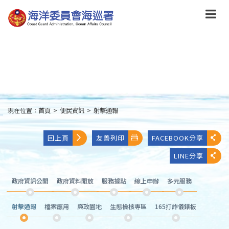
跳
到
主
要
內
容
Skip
to
main
content
現在位置：
首頁
>
便民資訊
>
射擊通報
:::
回上頁
友善列印
FACEBOOK分享
LINE分享
政府資訊公開
政府資料開放
服務據點
線上申辦
多元服務
射擊通報
檔案應用
廉政園地
生態檢核專區
165打詐儀錶板