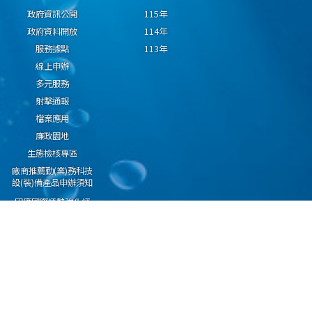
政府資訊公開
115年
政府資料開放
114年
服務據點
113年
線上申辦
多元服務
射擊通報
檔案應用
廉政園地
生態檢核專區
廠商推薦勤(業)務科技
設(裝)備產品申辦須知
因應國際情勢強化經
濟社會及民生國安韌
性專區
隱私權保護宣告
資通安全政策
資料開放宣告