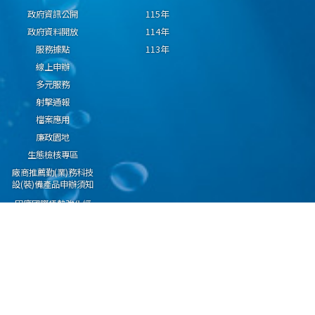
政府資訊公開
115年
政府資料開放
114年
服務據點
113年
線上申辦
多元服務
射擊通報
檔案應用
廉政園地
生態檢核專區
廠商推薦勤(業)務科技
設(裝)備產品申辦須知
因應國際情勢強化經
濟社會及民生國安韌
性專區
隱私權保護宣告
資通安全政策
資料開放宣告