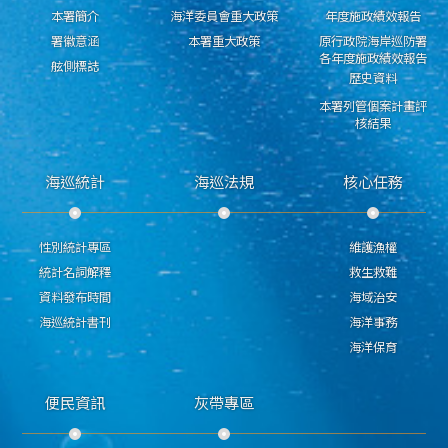
本署簡介
海洋委員會重大政策
年度施政績效報告
署徽意涵
本署重大政策
原行政院海岸巡防署
各年度施政績效報告
舷側標誌
歷史資料
本署列管個案計畫評
核結果
海巡統計
海巡法規
核心任務
性別統計專區
維護漁權
統計名詞解釋
救生救難
資料發布時間
海域治安
海巡統計書刊
海洋事務
海洋保育
便民資訊
灰帶專區