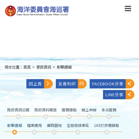
跳
到
主
要
內
容
Skip
to
main
content
現在位置：
首頁
>
便民資訊
>
射擊通報
:::
回上頁
友善列印
FACEBOOK分享
LINE分享
政府資訊公開
政府資料開放
服務據點
線上申辦
多元服務
射擊通報
檔案應用
廉政園地
生態檢核專區
165打詐儀錶板