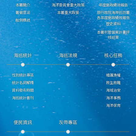
本署簡介
海洋委員會重大政策
年度施政績效報告
署徽意涵
本署重大政策
原行政院海岸巡防署
各年度施政績效報告
舷側標誌
歷史資料
本署列管個案計畫評
核結果
海巡統計
海巡法規
核心任務
性別統計專區
維護漁權
統計名詞解釋
救生救難
資料發布時間
海域治安
海巡統計書刊
海洋事務
海洋保育
便民資訊
灰帶專區