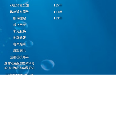
政府資訊公開
115年
政府資料開放
114年
服務據點
113年
線上申辦
多元服務
射擊通報
檔案應用
廉政園地
生態檢核專區
廠商推薦勤(業)務科技
設(裝)備產品申辦須知
因應國際情勢強化經
濟社會及民生國安韌
性專區
隱私權保護宣告
資通安全政策
資料開放宣告