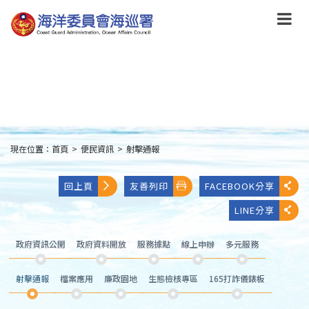
跳
到
主
要
內
容
Skip
to
main
content
現在位置：
首頁
>
便民資訊
>
射擊通報
:::
回上頁
友善列印
FACEBOOK分享
LINE分享
政府資訊公開
政府資料開放
服務據點
線上申辦
多元服務
射擊通報
檔案應用
廉政園地
生態檢核專區
165打詐儀錶板