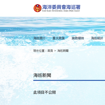
跳
到
主
要
內
容
Skip
to
main
content
海巡簡介
重大政策
施政績效
海巡統計
現在位置：
首頁
>
海巡新聞
:::
海巡新聞
此項目不公開