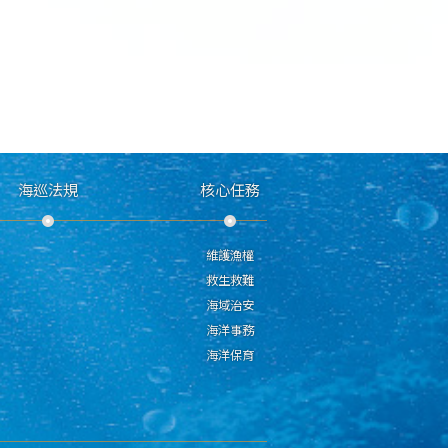
海巡法規
核心任務
維護漁權
救生救難
海域治安
海洋事務
海洋保育