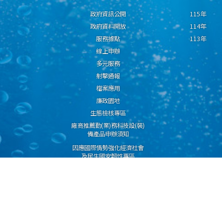
政府資訊公開
115年
政府資料開放
114年
服務據點
113年
線上申辦
多元服務
射擊通報
檔案應用
廉政園地
生態檢核專區
廠商推薦勤(業)務科技設(裝)
備產品申辦須知
因應國際情勢強化經濟社會
及民生國安韌性專區
隱私權保護宣告
資通安全政策
資料開放宣告