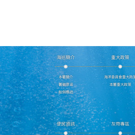
海巡簡介
重大政策
本署簡介
海洋委員會重大政
署徽意涵
本署重大政策
舷側標誌
便民資訊
灰帶專區