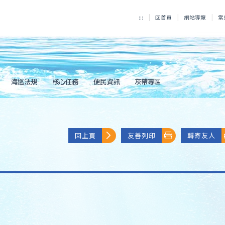
:::
回首頁
網站導覽
常
海巡法規
核心任務
便民資訊
灰帶專區
回上頁
友善列印
轉寄友人