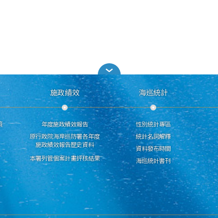
施政績效
海巡統計
策
年度施政績效報告
性別統計專區
原行政院海岸巡防署各年度
統計名詞解釋
施政績效報告歷史資料
資料發布時間
本署列管個案計畫評核結果
海巡統計書刊