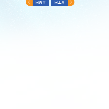
回頁首
回上頁