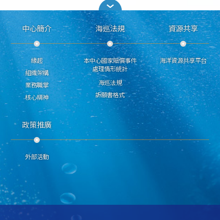
中心簡介
海巡法規
資源共享
緣起
本中心國家賠償事件
海洋資源共享平台
處理情形統計
組織架構
海巡法規
業務職掌
訴願書格式
核心精神
政策推廣
外部活動