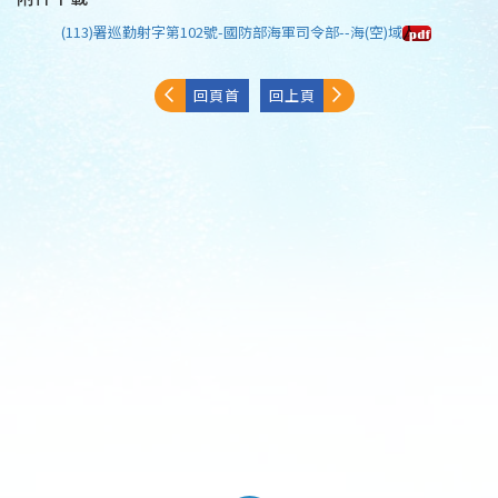
(113)署巡勤射字第102號-國防部海軍司令部--海(空)域
回頁首
回上頁