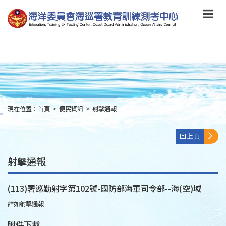
跳
到
主
要
內
容
Skip
to
main
content
現在位置：
首頁
>
便民資訊
>
射擊通報
:::
回上頁
射擊通報
(113)署巡勤射字第102號-國防部海軍司令部--海(空)域
詳如射擊通報
附件下載