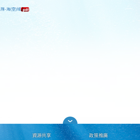
隊-海(空)域
資源共享
政策推廣