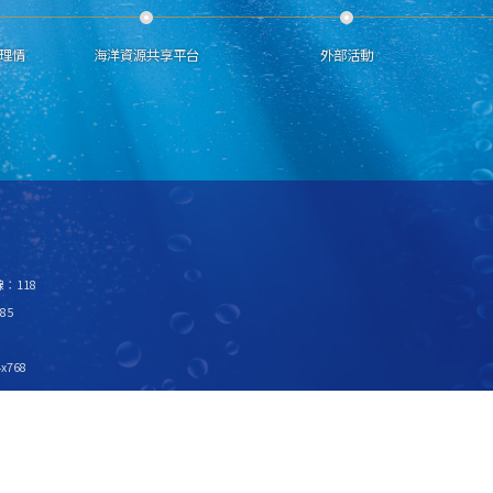
理情
海洋資源共享平台
外部活動
：118
85
x768