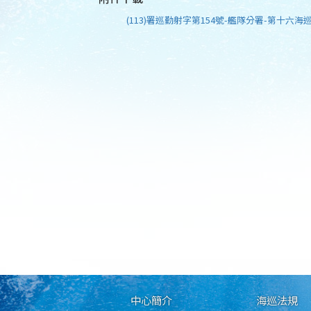
(113)署巡勤射字第154號-艦隊分署-第十六海巡
中心簡介
海巡法規