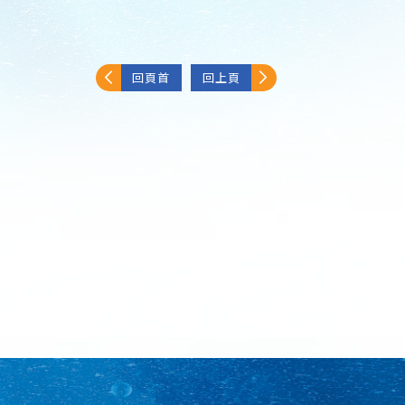
回頁首
回上頁