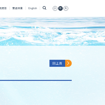
搜
見問答
雙語詞彙
English
小
中
大
尋
回上頁