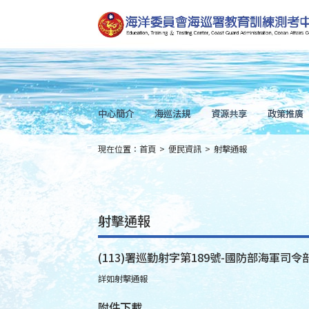
跳
到
主
要
內
容
Skip
to
main
content
中心簡介
海巡法規
資源共享
政策推廣
現在位置：
首頁
>
便民資訊
>
射擊通報
:::
射擊通報
(113)署巡勤射字第189號-國防部海軍司令部
詳如射擊通報
附件下載