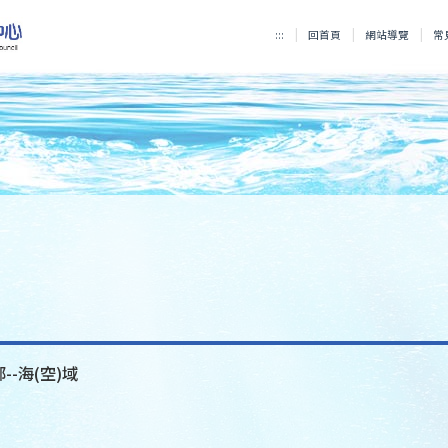
:::
回首頁
網站導覽
常
--海(空)域