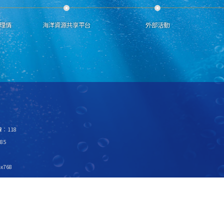
理情
海洋資源共享平台
外部活動
：118
85
x768