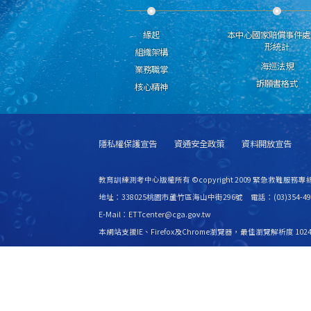
緣起
本中心國家賠償事件處
形統計
組織架構
海巡法規
業務職掌
訴願書格式
核心精神
隱私權保護宣告
資通安全政策
資料開放宣告
教育訓練測考中心版權所有 ©copyright 2009 緊急救難服務專線
地址：338025桃園市蘆竹區海山中街296號 電話：(03)354-49
E-Mail：ETTcenter@cga.gov.tw
本網站支援IE、Firefox及Chrome瀏覽器，最佳瀏覽解析度 1024
更新日期
115年08月07日
瀏覽人次
2530067