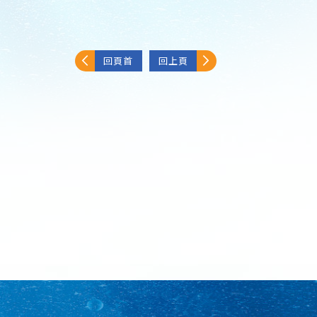
回頁首
回上頁