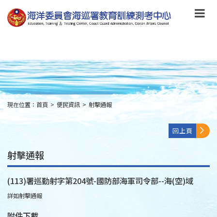
跳
到
主
要
內
容
Skip
to
main
content
現在位置：
首頁
>
便民資訊
>
射擊通報
:::
回上頁
射擊通報
(113)署巡勤射字第204號-國防部海軍司令部--海(空)域
詳如射擊通報
附件下載