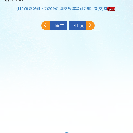
(113)署巡勤射字第204號-國防部海軍司令部--海(空)域
回頁首
回上頁