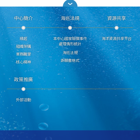
中心簡介
海巡法規
資源共享
緣起
本中心國家賠償事件
海洋資源共享平台
處理情形統計
組織架構
海巡法規
業務職掌
訴願書格式
核心精神
政策推廣
外部活動