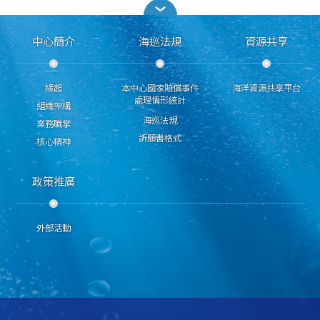
中心簡介
海巡法規
資源共享
緣起
本中心國家賠償事件
海洋資源共享平台
處理情形統計
組織架構
海巡法規
業務職掌
訴願書格式
核心精神
政策推廣
外部活動