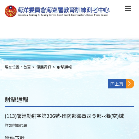
跳
到
主
要
內
容
Skip
to
main
content
現在位置：
首頁
>
便民資訊
>
射擊通報
:::
回上頁
射擊通報
(113)署巡勤射字第206號-國防部海軍司令部--海(空)域
詳如射擊通報
附件下載