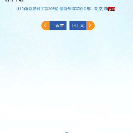
(113)署巡勤射字第206號-國防部海軍司令部--海(空)域
回頁首
回上頁