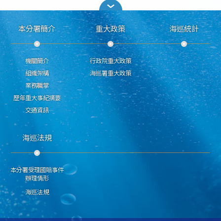
本分署簡介
重大政策
海巡統計
機關簡介
行政院重大政策
組織架構
海巡署重大政策
業務職掌
歷年重大事紀摘要
交通資訊
海巡法規
本分署受理國賠事件
辦理情形
海巡法規