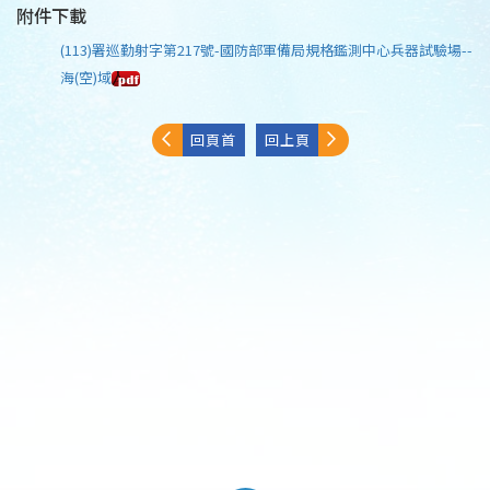
附件下載
(113)署巡勤射字第217號-國防部軍備局規格鑑測中心兵器試驗場--
海(空)域
回頁首
回上頁