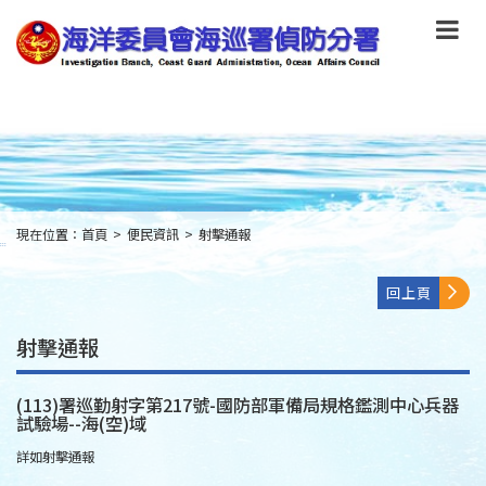
跳
到
主
要
內
容
Skip
to
main
content
現在位置：
首頁
>
便民資訊
>
射擊通報
:::
回上頁
射擊通報
(113)署巡勤射字第217號-國防部軍備局規格鑑測中心兵器
試驗場--海(空)域
詳如射擊通報