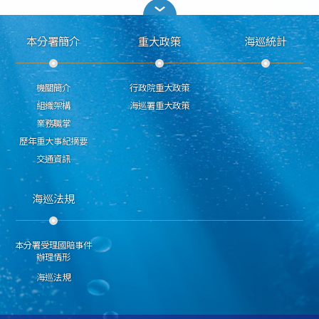
本分署簡介
重大政策
海巡統計
機關簡介
行政院重大政策
組織架構
海巡署重大政策
業務職掌
歷年重大事紀摘要
交通資訊
海巡法規
本分署受理國賠事件
辦理情形
海巡法規