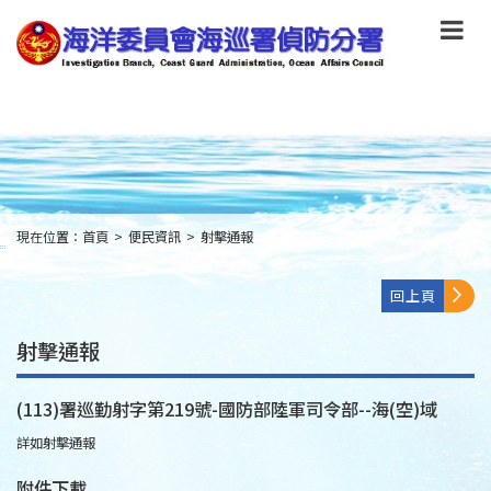
跳
到
主
要
內
容
Skip
to
main
content
現在位置：
首頁
>
便民資訊
>
射擊通報
:::
回上頁
射擊通報
(113)署巡勤射字第219號-國防部陸軍司令部--海(空)域
詳如射擊通報
附件下載