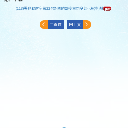
(113)署巡勤射字第224號-國防部空軍司令部--海(空)域
回頁首
回上頁