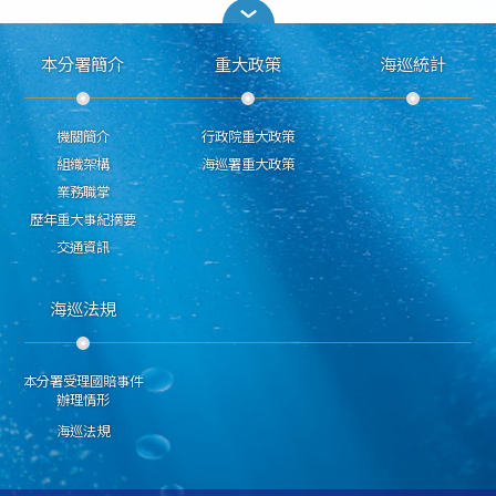
本分署簡介
重大政策
海巡統計
機關簡介
行政院重大政策
組織架構
海巡署重大政策
業務職掌
歷年重大事紀摘要
交通資訊
海巡法規
本分署受理國賠事件
辦理情形
海巡法規