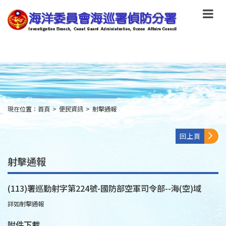
跳
到
主
要
內
容
Skip
to
main
content
現在位置：
首頁
>
便民資訊
>
射擊通報
:::
回上頁
射擊通報
(113)署巡勤射字第224號-國防部空軍司令部--海(空)域
詳如射擊通報
附件下載