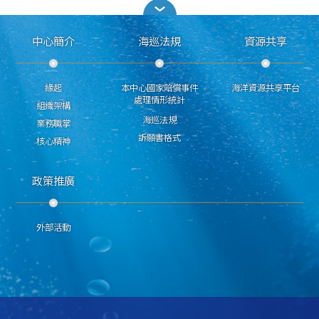
中心簡介
海巡法規
資源共享
緣起
本中心國家賠償事件
海洋資源共享平台
處理情形統計
組織架構
海巡法規
業務職掌
訴願書格式
核心精神
政策推廣
外部活動