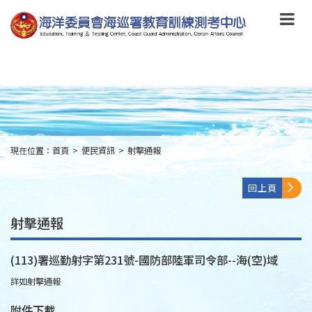
跳
到
主
要
內
容
Skip
to
main
content
現在位置：
首頁
>
便民資訊
>
射擊通報
:::
回上頁
射擊通報
(113)署巡勤射字第231號-國防部陸軍司令部--海(空)域
詳如射擊通報
附件下載