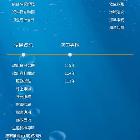
統計名詞解釋
救生救難
資料發布時間
海域治安
海巡統計書刊
海洋事務
海洋保育
便民資訊
灰帶專區
政府資訊公開
115年
政府資料開放
114年
服務據點
113年
線上申辦
多元服務
射擊通報
檔案應用
廉政園地
生態檢核專區
廠商推薦勤(業)務科技