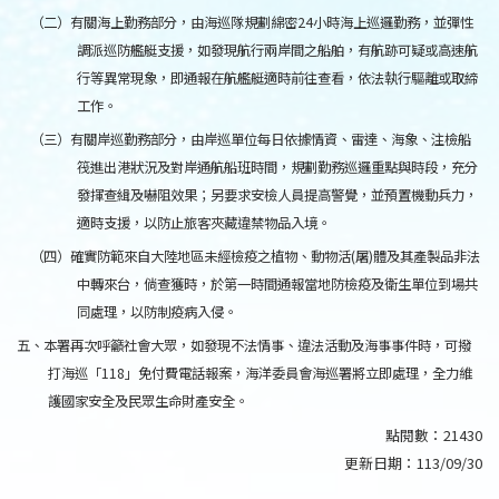
（二）有關海上勤務部分，由海巡隊規劃綿密24小時海上巡邏勤務，並彈性
調派巡防艦艇支援，如發現航行兩岸間之船舶，有航跡可疑或高速航
行等異常現象，即通報在航艦艇適時前往查看，依法執行驅離或取締
工作。
（三）有關岸巡勤務部分，由岸巡單位每日依據情資、雷達、海象、注檢船
筏進出港狀況及對岸通航船班時間，規劃勤務巡邏重點與時段，充分
發揮查緝及嚇阻效果；另要求安檢人員提高警覺，並預置機動兵力，
適時支援，以防止旅客夾藏違禁物品入境。
（四）確實防範來自大陸地區未經檢疫之植物、動物活(屠)體及其產製品非法
中轉來台，倘查獲時，於第一時間通報當地防檢疫及衛生單位到場共
同處理，以防制疫病入侵。
五、本署再次呼籲社會大眾，如發現不法情事、違法活動及海事事件時，可撥
打海巡「118」免付費電話報案，海洋委員會海巡署將立即處理，全力維
護國家安全及民眾生命財產安全。
點閱數：
21430
更新日期：
113/09/30