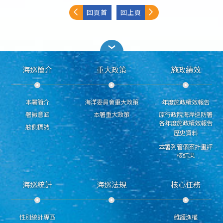
回頁首
回上頁
海巡簡介
重大政策
施政績效
本署簡介
海洋委員會重大政策
年度施政績效報告
署徽意涵
本署重大政策
原行政院海岸巡防署
各年度施政績效報告
舷側標誌
歷史資料
本署列管個案計畫評
核結果
海巡統計
海巡法規
核心任務
性別統計專區
維護漁權