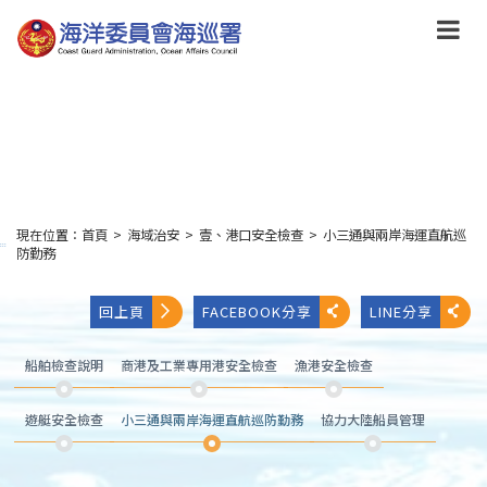
跳
到
主
要
內
容
Skip
to
main
content
現在位置：
首頁
>
海域治安
>
壹、港口安全檢查
>
小三通與兩岸海運直航巡
:::
防勤務
回上頁
FACEBOOK分享
LINE分享
船舶檢查說明
商港及工業專用港安全檢查
漁港安全檢查
遊艇安全檢查
小三通與兩岸海運直航巡防勤務
協力大陸船員管理