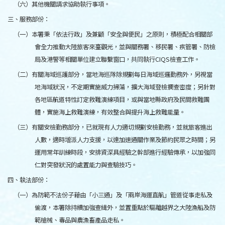
（六）其他機關請求協助執行事項。
三、服務部份：
（一）本署秉「依法行政」及兼顧「安全與便民」之原則，積極配合相關部
會全力推動大陸旅客來臺觀光，並與關務署、移民署、疾管署、防檢
局及港警等相關單位建立聯繫窗口，共同執行CIQS檢查工作。
（二）有關海域巡護部分，當地海巡隊除規劃每日海域巡邏勤務外，另視當
地海域狀況，不定期實施威力掃蕩，擴大海域登檢攔查密度；另針對
各地區航道特性訂定救難演練項目，或與當地縣政府及民間救難團
體，實施海上救難演練，有效整合與提升海上救難能量。
（三）有關安檢勤務部分，已就現有人力適切規劃安檢勤務，並就旅客進出
人數，適時增派人力支援，以達加速通關作業及節約民眾之時間；另
運用常年訓練時段，安排資深具經驗之幹部進行經驗傳承，以加強同
仁對突發狀況的處置能力與查驗技巧。
四、執法部份：
（一）為防範不法份子藉由「小三通」及「兩岸海運直航」管道從事走私及
偷渡，本署除持續加強查緝外，並置重點於驅離越界之大陸漁船及防
範槍械、毒品與農漁畜產品走私。