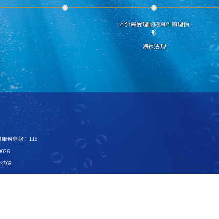
本分署受理國賠事件辦理情
形
海巡法規
救難服務專線：118
026
x768