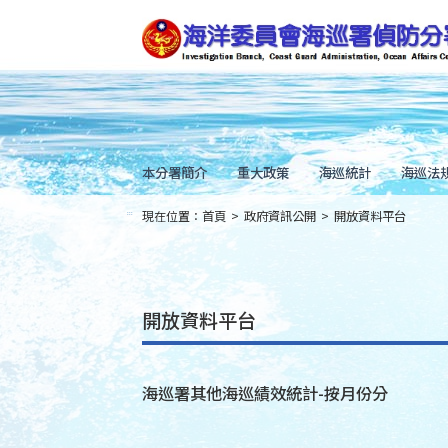
跳
到
主
要
內
容
Skip
to
main
content
本分署簡介
重大政策
海巡統計
海巡法
現在位置：
首頁
>
政府資訊公開
>
開放資料平台
:::
開放資料平台
海巡署其他海巡績效統計-按月份分