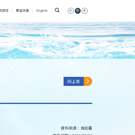
搜
見問答
雙語詞彙
English
小
中
大
尋
回上頁
資料來源：
海巡署