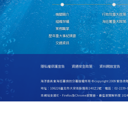
機關簡介
行政院重大政策
組織架構
海巡署重大政策
業務職掌
歷年重大事紀摘要
交通資訊
隱私權保護宣告
資通安全政策
資料開放宣告
海洋委員會海巡署偵防分署版權所有 ©copyright 2009 緊急
地址：106226臺北市大安區臥龍街240之2號 電話：02-2239-0
本網站支援IE、Firefox及Chrome瀏覽器，最佳瀏覽解析度 1024
更新日期
115年08月08日
瀏覽人次
2816325