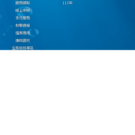
服務據點
113年
線上申辦
多元服務
射擊通報
檔案應用
廉政園地
生態檢核專區
廠商推薦勤(業)務科技
設(裝)備產品申辦須知
因應國際情勢強化經
濟社會及民生國安韌
性專區
隱私權保護宣告
資通安全政策
資料開放宣告
海洋委員會海巡署版權所有 copyright 2009 海巡報案專線：118
地址：116080台北市文山區興隆路3段296號 電話：(02)2239-9201