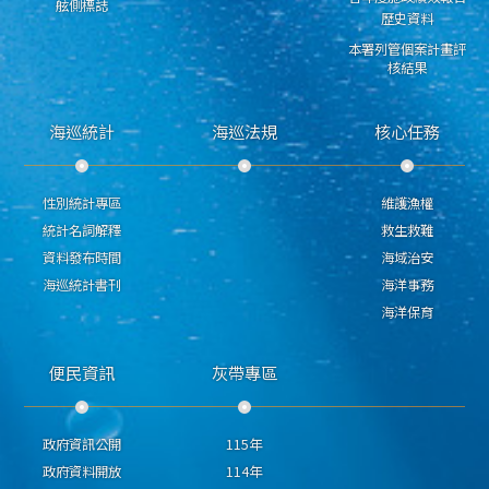
舷側標誌
歷史資料
本署列管個案計畫評
核結果
海巡統計
海巡法規
核心任務
性別統計專區
維護漁權
統計名詞解釋
救生救難
資料發布時間
海域治安
海巡統計書刊
海洋事務
海洋保育
便民資訊
灰帶專區
政府資訊公開
115年
政府資料開放
114年