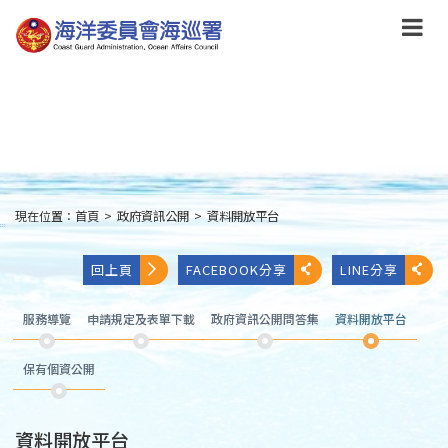
跳
到
主
要
內
容
Skip
to
main
content
現在位置：
首頁
>
政府資訊公開
>
資料開放平台
:::
回上頁
FACEBOOK分享
LINE分享
服務導覽
申請規定及表單下載
政府資訊公開問答集
資料開放平台
保有個資公開
資料開放平台