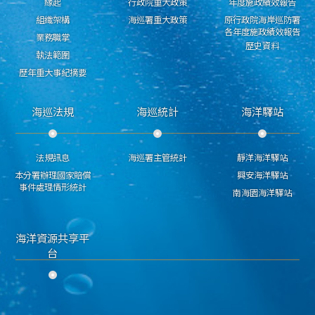
緣起
行政院重大政策
年度施政績效報告
組織架構
海巡署重大政策
原行政院海岸巡防署
各年度施政績效報告
業務職掌
歷史資料
執法範圍
歷年重大事紀摘要
海巡法規
海巡統計
海洋驛站
法規訊息
海巡署主管統計
靜洋海洋驛站
本分署辦理國家賠償
興安海洋驛站
事件處理情形統計
南海園海洋驛站
海洋資源共享平
台