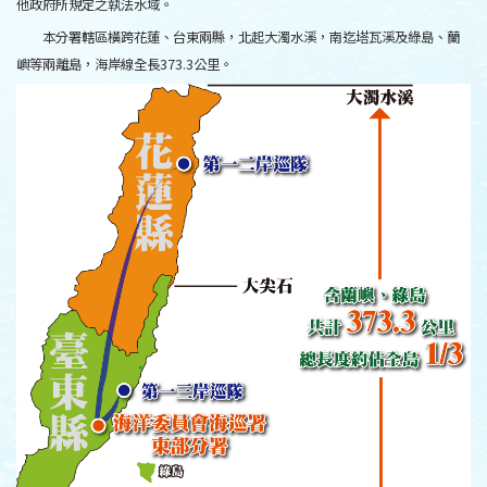
他政府所規定之執法水域。
本分署轄區橫跨花蓮、台東兩縣，北起大濁水溪，南迄塔瓦溪及綠島、蘭
嶼等兩離島，海岸線全長373.3公里。