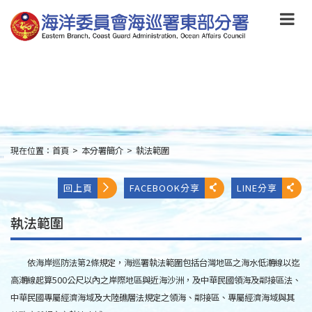
跳
到
主
要
內
容
Skip
to
main
content
現在位置：
首頁
>
本分署簡介
>
執法範圍
:::
回上頁
FACEBOOK分享
LINE分享
執法範圍
依海岸巡防法第2條規定，海巡署執法範圍包括台灣地區之海水低潮線以迄
高潮線起算500公尺以內之岸際地區與近海沙洲，及中華民國領海及鄰接區法、
中華民國專屬經濟海域及大陸礁層法規定之領海、鄰接區、專屬經濟海域與其