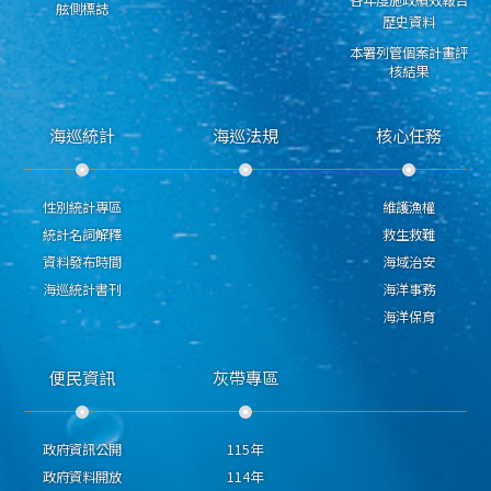
各年度施政績效報告
舷側標誌
歷史資料
本署列管個案計畫評
核結果
海巡統計
海巡法規
核心任務
性別統計專區
維護漁權
統計名詞解釋
救生救難
資料發布時間
海域治安
海巡統計書刊
海洋事務
海洋保育
便民資訊
灰帶專區
政府資訊公開
115年
政府資料開放
114年