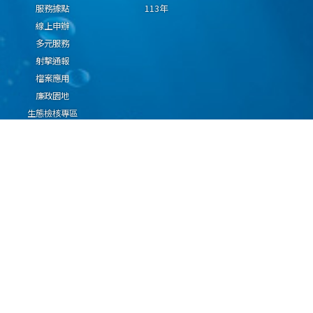
服務據點
113年
線上申辦
多元服務
射擊通報
檔案應用
廉政園地
生態檢核專區
廠商推薦勤(業)務科技
設(裝)備產品申辦須知
因應國際情勢強化經
濟社會及民生國安韌
性專區
隱私權保護宣告
資通安全政策
資料開放宣告
海洋委員會海巡署版權所有 copyright 2009 海巡報案專線：118
地址：116080台北市文山區興隆路3段296號 電話：(02)2239-9201