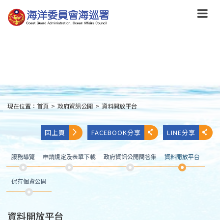
跳
到
主
要
內
容
Skip
to
main
content
現在位置：
首頁
>
政府資訊公開
>
資料開放平台
:::
回上頁
FACEBOOK分享
LINE分享
服務導覽
申請規定及表單下載
政府資訊公開問答集
資料開放平台
保有個資公開
資料開放平台