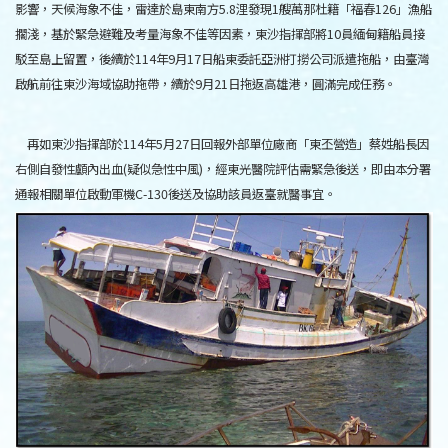
影響，天候海象不佳，雷達於島東南方
5.8
浬發現
1
艘萬那杜籍「福春
126
」漁船
擱淺，基於緊急避難及考量海象不佳等因素，東沙指揮部將
10
員緬甸籍船員接
駁至島上留置，後續於
114
年
9
月
17
日船東委託亞洲打撈公司派遣拖船，由臺灣
啟航前往東沙海域協助拖帶，續於
9
月
21
日拖返高雄港，圓滿完成任務。
再如東沙指揮部於
114
年
5
月
27
日回報外部單位廠商「東丕營造」蔡姓船長因
右側自發性顱內出血
(
疑似急性中風
)
，經東光醫院評估需緊急後送，即由本分署
通報相關單位啟動軍機
C-130
後送及協助該員返臺就醫事宜。