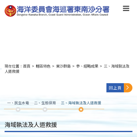
跳
到
主
要
內
容
Skip
to
main
content
現在位置：
首頁
>
轄區特色
>
東沙群島
>
參、經略成果
>
三、海域執法及
:::
人道救援
回上頁
一、民生水電
二、生態保育
三、海域執法及人道救援
海域執法及人道救援