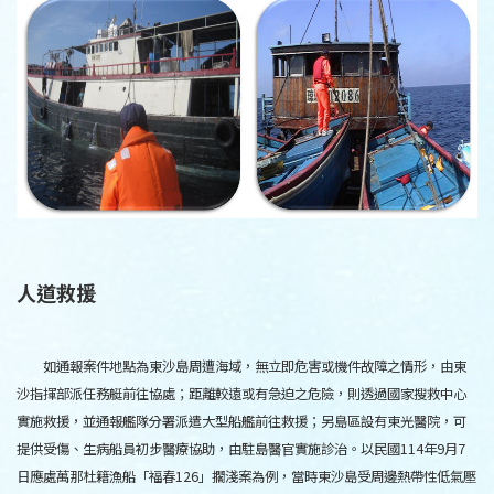
人道救援
如通報案件地點為東沙島周遭海域，無立即危害或機件故障之情形，由東
沙指揮部派任務艇前往協處；距離較遠或有急迫之危險，則透過國家搜救中心
實施救援，並通報艦隊分署派遣大型船艦前往救援；另島區設有東光醫院，可
提供受傷、生病船員初步醫療協助，由駐島醫官實施診治。以民國
114
年
9
月
7
日應處萬那杜籍漁船「福春
126
」擱淺案為例，當時東沙島受周邊熱帶性低氣壓