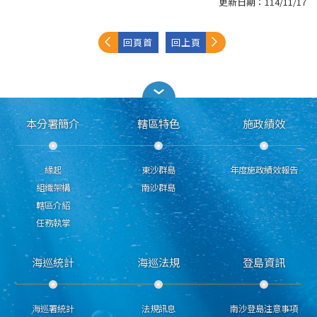
更新日期：
114/11/17
回頁首
回上頁
本分署簡介
轄區特色
施政績效
緣起
東沙群島
年度施政績效報告
組織架構
南沙群島
轄區介紹
任務執掌
海巡統計
海巡法規
登島資訊
海巡署統計
法規訊息
南沙登島注意事項