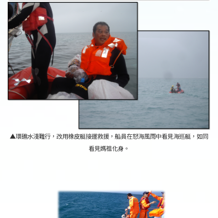
▲環礁水淺難行，改用橡皮艇接運救援，船員在怒海風雨中看見海巡艇，如同
看見媽祖化身。