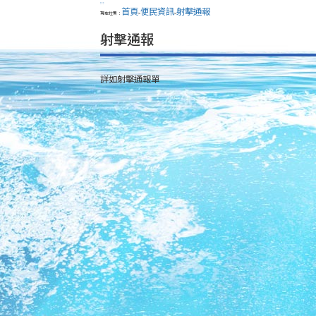
:::
首頁
便民資訊
射擊通報
現在位置：
>
>
射擊通報
詳如射擊通報單