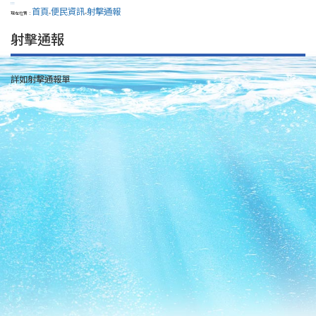
:::
首頁
便民資訊
射擊通報
現在位置：
>
>
射擊通報
詳如射擊通報單