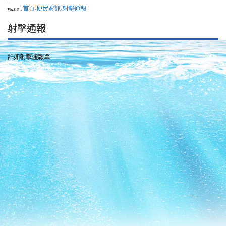
:::
首頁
便民資訊
射擊通報
現在位置：
>
>
射擊通報
詳如射擊通報單