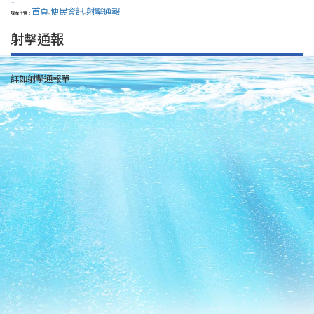
:::
首頁
便民資訊
射擊通報
現在位置：
>
>
射擊通報
詳如射擊通報單