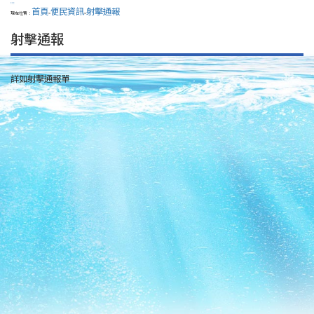
:::
首頁
便民資訊
射擊通報
現在位置：
>
>
射擊通報
詳如射擊通報單