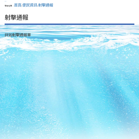
:::
首頁
便民資訊
射擊通報
現在位置：
>
>
射擊通報
詳如射擊通報單