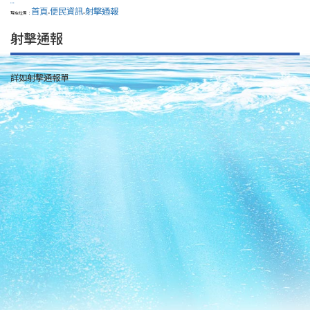
:::
首頁
便民資訊
射擊通報
現在位置：
>
>
射擊通報
詳如射擊通報單