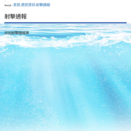
:::
首頁
便民資訊
射擊通報
現在位置：
>
>
射擊通報
詳如射擊通報單