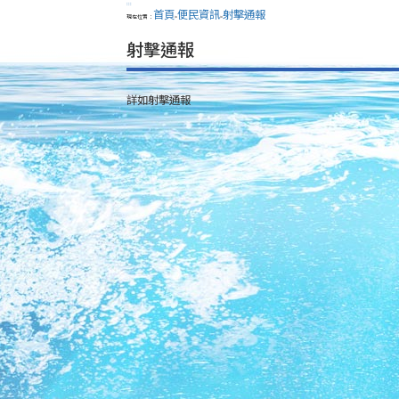
:::
首頁
便民資訊
射擊通報
現在位置：
>
>
射擊通報
詳如射擊通報